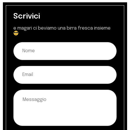
Scrivici
e magari ci beviamo una birra fresca insieme